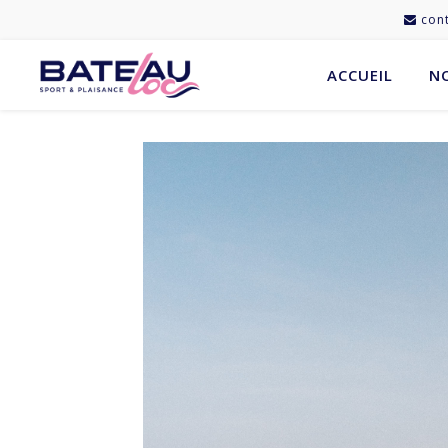
cont
ACCUEIL
N