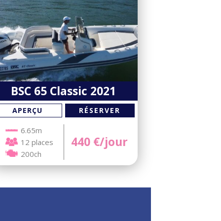
BSC 65 Classic 2021
RÉSERVER
APERÇU
6.65m
440
€/jour
12 places
200ch