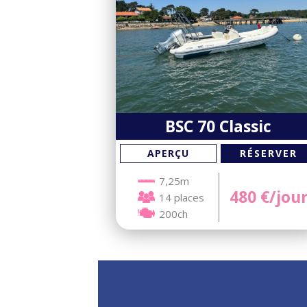
BSC 70 Classic
RÉSERVER
APERÇU
7,25m
480
€/jou
14 places
200ch