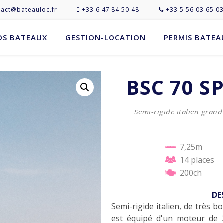
act@bateauloc.fr
+33 6 47 84 50 48
+33 5 56 03 65 0
OS BATEAUX
GESTION-LOCATION
PERMIS BATEA
BSC 70 S
Semi-rigide italien grand 
7,25m
14 places
200ch
DE
Semi-rigide italien, de très b
est équipé d'un moteur de 