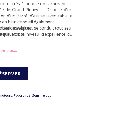
eux, et très économe en carburant. Se
tée de Grand-Piquey . - Dispose d'un
 et d'un carré d'assise avec table a
e en bain de soleil également
otection solaire
ste bluetooth
elque soit le niveau d’expérience du
oir plus...
ÉSERVER
moteurs
,
Populaires
,
Semi-rigides