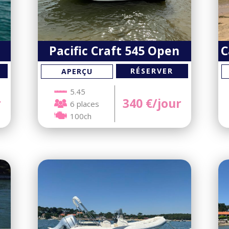
Pacific Craft 545 Open
C
RÉSERVER
APERÇU
5.45
r
340
€/jour
6 places
100ch