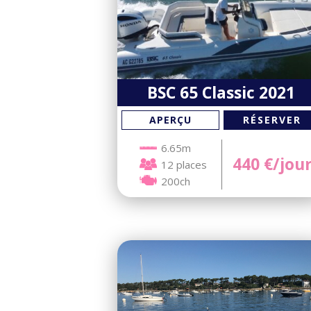
BSC 65 Classic 2021
RÉSERVER
APERÇU
6.65m
440
€/jou
12 places
200ch