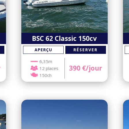
BSC 62 Classic 150cv
RÉSERVER
APERÇU
6,35m
r
390
€/jour
12 places
150ch