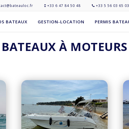
act@bateauloc.fr
+33 6 47 84 50 48
+33 5 56 03 65 0
OS BATEAUX
GESTION-LOCATION
PERMIS BATEA
BATEAUX À MOTEURS