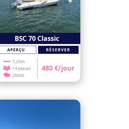
BSC 70 Classic
RÉSERVER
APERÇU
7,25m
480
€/jour
14 places
200ch