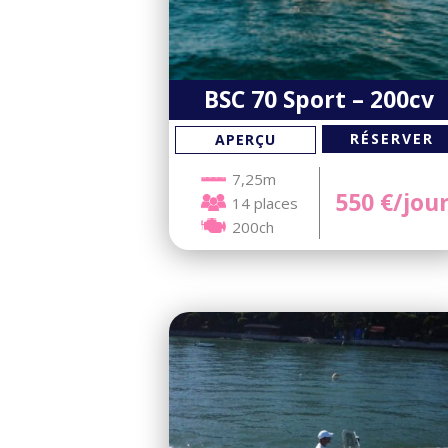
BSC 70 Sport – 200cv
RÉSERVER
APERÇU
7,25m
550
€/jou
14 places
200ch