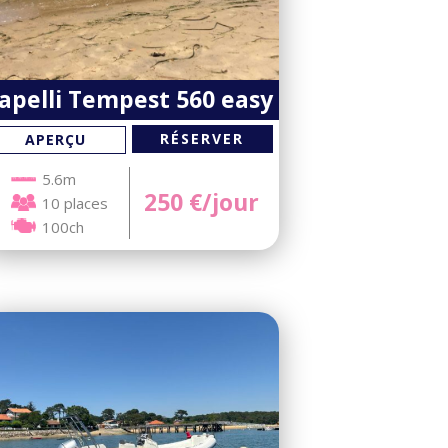
apelli Tempest 560 easy
RÉSERVER
APERÇU
5.6m
250
€/jour
10 places
100ch