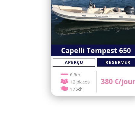
Capelli Tempest 650
RÉSERVER
APERÇU
6.5m
380
€/jou
12 places
175ch