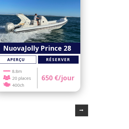
NuovaJolly Prince 28
RÉSERVER
APERÇU
8.8m
650
€/jour
20 places
400ch
→