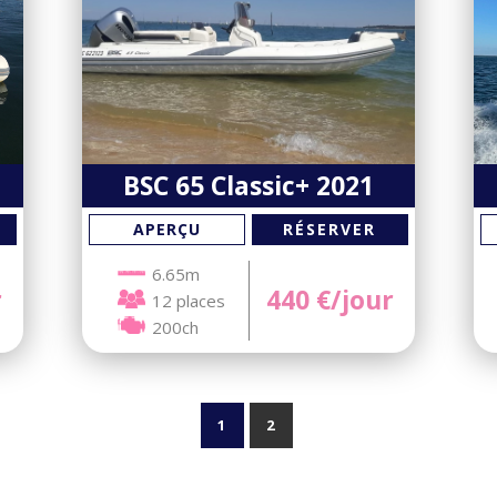
BSC 65 Classic+ 2021
RÉSERVER
APERÇU
6.65m
r
440
€/jour
12 places
200ch
1
2